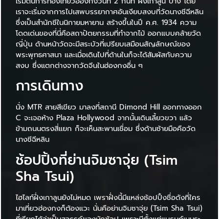
เริ่มต้นการท่องเที่ยวฮ่องกงวันที่ 2 กันที่ ฝั่งเกาลูน บ้าง โดย
เราจะเริ่มจากการไปเสพบรรยากาศอันเงียบสงบที่วัดนางชีฉีหลิน
ซึ่งเป็นสำนักชีในนิกายมหายาน สร้างขึ้นในปี ค.ศ. 1934 ความ
โดดเด่นของที่นี่คือสถาปัตยกรรมที่ทำจากไม้ ออกแบบคล้ายวัด
ญี่ปุ่น ด้านหน้าวัดจะมีสระบัวที่เปรียบเสมือนสัญลักษณ์ของ
พระพุทธศาสนา และเมื่อเดินไปที่ด้านในก็จะได้สัมผัสกับความ
สงบ ซึ่งแตกต่างจากวัดจีนในฮ่องกงอื่น ๆ
การเดินทาง
นั่ง MTR สายสีเขียว มาลงที่สถานี Dimond Hill ออกทางออก
C จะเจอห้าง Plaza Hollywood จากนั้นเดินเลี้ยวขวา แล้ว
ข้ามถนนตรงสี่แยก ก็จะเห็นสะพานเชื่อม ซึ่งด้านซ้ายมือคือวัด
นางชีฉีหลิน
ช้อปปิ้งที่ย่านจิมซาจุ่ย (Tsim
Sha Tsui)
ไฮไลท์ฝั่งเกาลูนยังไม่หมด เพราฝั่งนี้มีแหล่งช้อปปิ้งชื่อดังที่ใคร
มาเที่ยวฮ่องกงก็ต้องแวะ นั่นคือย่านจิมซาจุ่ย (Tsim Sha Tsui)
ที่เรียกได้ว่าเป็นสวรรค์ของนักช้อป เพราะมีตั้งแต่แบรนด์เนมระ