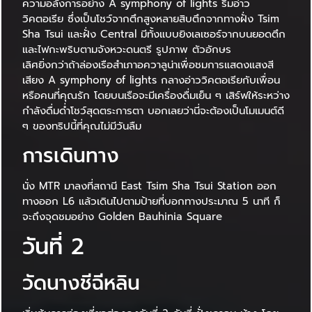
ความอลังการอย่าง A symphony of lights ริมอ่าว
วิคตอเรีย ซึ่งเป็นโชว์จากตึกสูงหลายสิบตึกจากทางฝั่ง Tsim
Sha Tsui และฝั่ง Central มีทั้งแบบยิงเลเซอร์จากบนยอดตึก
และไฟกะพริบตามจังหวะดนตรี รูปภาพ ตัวอักษร
เลิศยิ่งกว่าถ้าล่องเรือสำเภาอควาลูน่าเพื่อชมการแสดงแสงสี
เสียง A symphony of lights กลางอ่าววิคตอเรียกับเพื่อน
หรือคนที่คุณรัก โดยบนเรือจะมีเครื่องดื่มเย็น ๆ เสิร์ฟให้ระหว่าง
กำลังดื่มด่ำโชว์สุดตระการตา บอกเลยว่านี่จะต้องเป็นโมเมนต์ดี
ๆ ของทริปนี้ที่คุณไม่มีวันลืม
การเดินทาง
นั่ง MTR มาลงที่สถานี East Tsim Sha Tsui Station ออก
ทางออก L6 แล้วเดินไปตามป้ายที่บอกทางประมาณ 5 นาที ก็
จะถึงจุดชมอย่าง Golden Bauhinia Square
วันที่ 2
วัดนางชีฉีหลิน