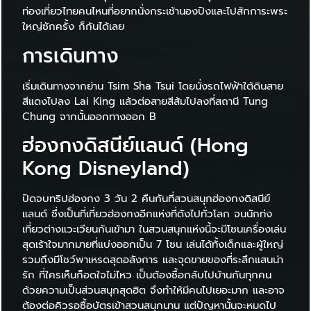
ท่องเที่ยวไทยคนไหนที่อยากนั่งกระเช้านองปิงและไปสักการะพระ
ใหญ่ซักครั้ง ก็กันได้เลย
การเดินทาง
เริ่มเดินทางจากย่าน Tsim Sha Tsui โดยนั่งรถไฟฟ้าใต้ดินสาย
สีแดงไปลง Lai King แล้วต่อสายสีส้มไปลงที่สถานี Tung
Chung จากนั้นออกทางออก B
ฮ่องกงดิสนีย์แลนด์ (Hong
Kong Disneyland)
ปิดจบทริปฮ่องกง 3 วัน 2 คืนกันที่สวนสนุกฮ่องกงดิสนีย์
แลนด์ ซึ่งเป็นที่เที่ยวฮ่องกงอีกแห่งที่ดังไปทั่วโลก จนนักท่ง
เที่ยวต่างแวะเวียนกันเข้ามา ในสวนสนุกแห่งนี้จะมีโซนเครื่องเล่น
สุดเร้าใจมากมายที่แบ่งออกเป็น 7 โซน เล่นได้ทั้งเด็กและผู้ใหญ่
รวมถึงมีโชว์พาเหรดสุดอลังการ และจุดขายของที่ระลึกแสนน่า
รัก ที่ใครเห็นก็อดใจไม่ไหว เป็นต้องซื้อกลับไปบ้านกันทุกคน
ด้วยความเป็นส่วนสนุกสุดฮิต จึงทำให้มีคนไปเยอะมาก และอาจ
ต้องต่อคิวรอซื้อบัตรเข้าสวนสนุกนาน แต่ปัญหานั้นจะหมดไป