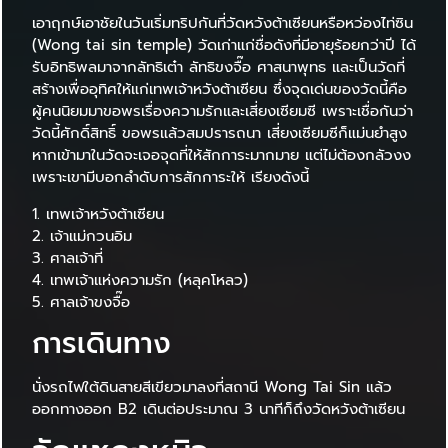
เอาฤกษ์เอาชัยในวันเริ่มทริปกันที่วัดหวังต้าเซียนหรือหว่องไท่ซิน
(Wong tai sin temple) วัดเก่าแก่ชื่อดังที่มีอายุร้อยกว่าปี ได้
รับอิทธิพลมาจากลัทธิเต๋า ลัทธิขงจื๊อ ศาสนาพุทธ และเป็นวัดที่
สร้างเพื่ออุทิศให้แก่เทพเจ้าหวังต้าเซียน ซึ่งจุดเด่นของวัดนี้คือ
ผู้คนนิยมมาขอพรเรื่องความรักและเสี่ยงเซียมซี เพราะเชื่อกันว่า
วัดนี้ศักดิ์สิทธิ์ ขอพรแล้วสมปรารถนา เสี่ยงเซียมซีก็แม่นยำสูง
หากเข้ามาในวัดจะเจอจุดที่ให้สักการะมากมาย แต่ไม่ต้องกลัวงง
เพราะเขามีบอกลำดับการสักการะให้ เรียงดังนี้
1. เทพเจ้าหวังต้าเซียน
2. เจ้าแม่กวนอิม
3. ศาลเจ้าที่
4. เทพเจ้าแห่งความรัก (หลุคโหลว)
5. ศาลเจ้าขงจื๊อ
การเดินทาง
นั่งรถไฟใต้ดินสายสีเขียวมาลงที่สถานี Wong Tai Sin แล้ว
ออกทางออก B2 เดินต่อประมาณ 3 นาทีก็ถึงวัดหวังต้าเซียน