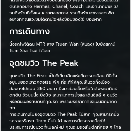
ดับโลกอย่าง Hermes, Chanel, Coach และอีกมากมาย ไป
จนถึงร้านที่ตั้งแผนขายตลอดทาง รวมถึงร้านอาหารสารพัด
อย่างที่คุณแวะชิมได้ตามใจหลังช้อปของใช้ ของฝาก
การเดินทาง
นั่งรถไฟใต้ดิน MTR สาย Tsuen Wan (สีแดง) ไปยังสถานี
Tsim Sha Tsui ได้เลย
จุดชมวิว The Peak
จุดชมวิว The Peak เป็นที่เที่ยวอีกแห่งที่ควรมาเยือน ที่นี่ตั้ง
อยู่บนยอดเขาวิคตอเรีย พีค ที่จะทำให้คุณเห็นวิวทั้งเมือง
ฮ่องกงได้แบบ 360 องศา ยิ่งมาช่วงเย็นหรือใกล้พระอาทิตย์
ตกดิน วิวบนนี้จะยิ่งปัง เหมาะแก่การนั่งและเดินชิลล์ ๆ ชมวิว
หรือดินเนอร์กับคนที่คุณรัก เพราะบรรยากาศโรแมนติกมากก
กก
การเดินทางไปยังจุดชมวิว The Peak ไม่ยาก คุณสามารถนั่ง
รถรางหรือรถ Tram ขึ้นไปได้ และการนั่งรถรางนี้จะให้
ประสบการณ์ชมวิวที่แปลกใหม่ คุณจะมองเห็นตึกที่ค่อย ๆ ไกล